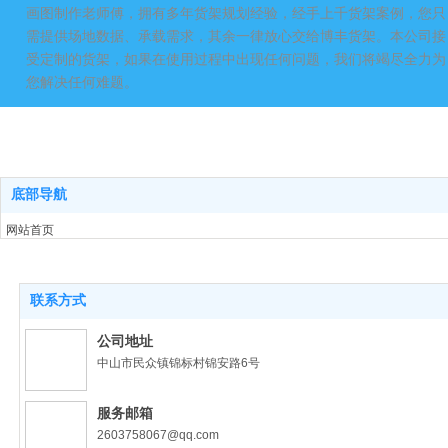
画图制作老师傅，拥有多年货架规划经验，经手上千货架案例，您只
需提供场地数据、承载需求，其余一律放心交给博丰货架。本公司接
受定制的货架，如果在使用过程中出现任何问题，我们将竭尽全力为
您解决任何难题。
底部导航
网站首页
产品系列
工程案例
联系方式
服务与支持
技术中心
公司地址
关于我们
中山市民众镇锦标村锦安路6号
联系我们
服务邮箱
2603758067@qq.com