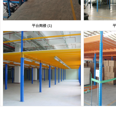
平台阁楼 (1)
平
模具架
平台阁楼 (1)
平
模具架
平台阁楼 (1)
平