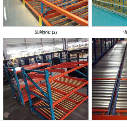
阁楼平台
流利货架 (2)
流
阁楼平台
流利货架 (2)
流
阁楼平台