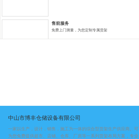
售前服务
免费上门测量，为您定制专属货架
钢结构平台
安装调试
公司派技术人员到现场指导设备安装,调试,验收
售后定期检查
专业人员会定期检查，售后无忧
中山市博丰仓储设备有限公司
一家以生产，设计，销售，施工为一体的综合型货架生产供应商。可
为您免费提供超市、店铺、仓库、厂房等一系列货架布局方案，专业