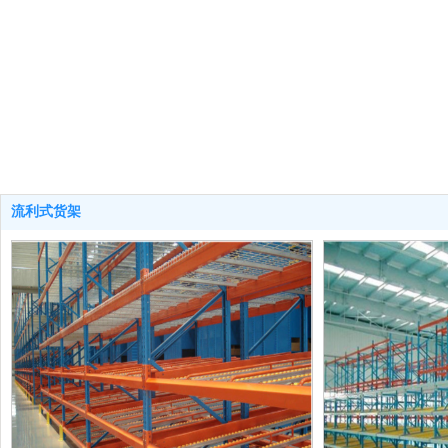
平台阁楼 (1)
平
流利式货架
阁楼平台